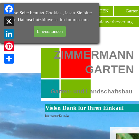
Direkt zum Seiteninhalt
ZIMMERMANN-GARTEN
Garten
Diese Seite benutzt Cookies , lesen Sie bitte
Facebook
die Datenschutzhinweise im Impressum.
Bodenverbesserung
X
Einverstanden
LinkedIn
ZIMMERMANN
Pinterest
GARTEN
Teilen
Garten- und Landschaftsbau
Vielen Dank für Ihren Einkauf
Impressum/Kontakt