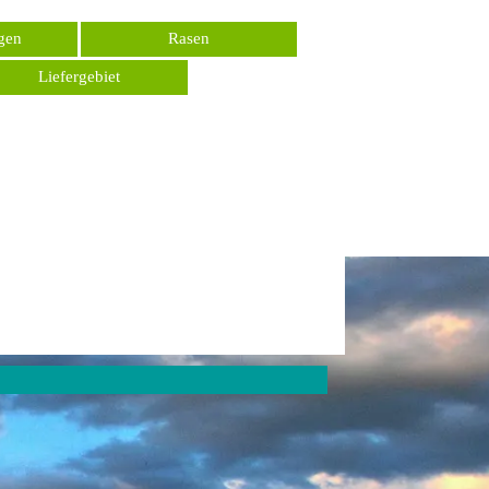
gen
Rasen
Liefergebiet
▼
▼