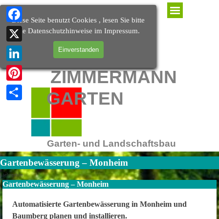
Direkt zum Seiteninhalt
Menü überspringen
Diese Seite benutzt Cookies , lesen Sie bitte
Facebook
die Datenschutzhinweise im Impressum.
X
Einverstanden
LinkedIn
ZIMMERMANN
Pinterest
GARTEN
Teilen
Garten- und Landschaftsbau
Gartenbewässerung – Monheim
Liefergebiet
Gartenbewässerung – Monheim
Automatisierte Gartenbewässerung in Monheim und
Baumberg planen und installieren.